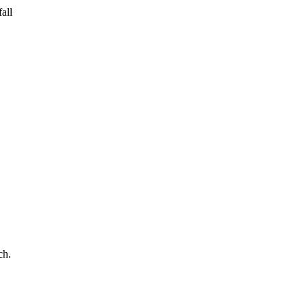
all
ch.