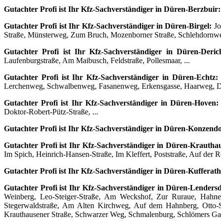
Gutachter Profi ist Ihr Kfz-Sachverständiger in Düren-Berzbuir:
Gutachter Profi ist Ihr Kfz-Sachverständiger in Düren-Birgel:
Jo
Straße, Münsterweg, Zum Bruch, Mozenborner Straße, Schlehdornweg
Gutachter Profi ist Ihr Kfz-Sachverständiger in Düren-Derich
Laufenburgstraße, Am Maibusch, Feldstraße, Pollesmaar, ...
Gutachter Profi ist Ihr Kfz-Sachverständiger in Düren-Echtz:
Lerchenweg, Schwalbenweg, Fasanenweg, Erkensgasse, Haarweg, Dro
Gutachter Profi ist Ihr Kfz-Sachverständiger in Düren-Hoven:
Doktor-Robert-Pütz-Straße, ...
Gutachter Profi ist Ihr Kfz-Sachverständiger in Düren-Konzendo
Gutachter Profi ist Ihr Kfz-Sachverständiger in Düren-Krautha
Im Spich, Heinrich-Hansen-Straße, Im Kleffert, Poststraße, Auf der 
Gutachter Profi ist Ihr Kfz-Sachverständiger in Düren-Kufferath
Gutachter Profi ist Ihr Kfz-Sachverständiger in Düren-Lendersd
Weinberg, Leo-Steiger-Straße, Am Weckshof, Zur Ruraue, Hahne
Stegerwaldstraße, Am Alten Kirchweg, Auf dem Hahnberg, Otto-Su
Krauthausener Straße, Schwarzer Weg, Schmalenburg, Schlömers Gas