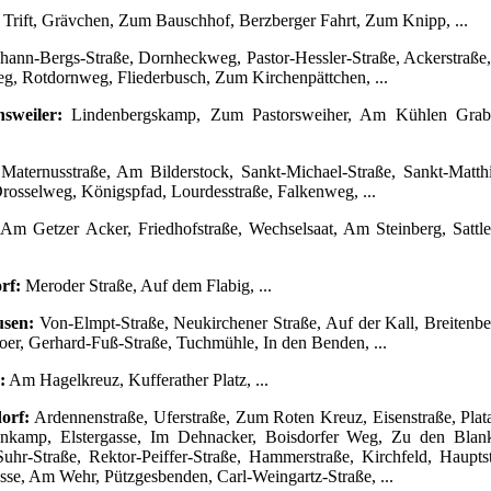
Trift, Grävchen, Zum Bauschhof, Berzberger Fahrt, Zum Knipp, ...
hann-Bergs-Straße, Dornheckweg, Pastor-Hessler-Straße, Ackerstraße,
, Rotdornweg, Fliederbusch, Zum Kirchenpättchen, ...
sweiler:
Lindenbergskamp, Zum Pastorsweiher, Am Kühlen Graben, 
Maternusstraße, Am Bilderstock, Sankt-Michael-Straße, Sankt-Matt
sselweg, Königspfad, Lourdesstraße, Falkenweg, ...
Am Getzer Acker, Friedhofstraße, Wechselsaat, Am Steinberg, Sattlers
rf:
Meroder Straße, Auf dem Flabig, ...
usen:
Von-Elmpt-Straße, Neukirchener Straße, Auf der Kall, Breitenbe
Roer, Gerhard-Fuß-Straße, Tuchmühle, In den Benden, ...
:
Am Hagelkreuz, Kufferather Platz, ...
orf:
Ardennenstraße, Uferstraße, Zum Roten Kreuz, Eisenstraße, Pl
nkamp, Elstergasse, Im Dehnacker, Boisdorfer Weg, Zu den Blank
hr-Straße, Rektor-Peiffer-Straße, Hammerstraße, Kirchfeld, Haupt
se, Am Wehr, Pützgesbenden, Carl-Weingartz-Straße, ...