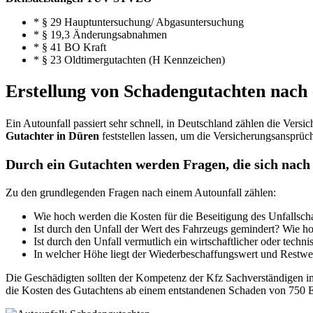
* § 29 Hauptuntersuchung/ Abgasuntersuchung
* § 19,3 Änderungsabnahmen
* § 41 BO Kraft
* § 23 Oldtimergutachten (H Kennzeichen)
Erstellung von Schadengutachten nach 
Ein Autounfall passiert sehr schnell, in Deutschland zählen die Versic
Gutachter in Düren
feststellen lassen, um die Versicherungsansprüc
Durch ein Gutachten werden Fragen, die sich nach d
Zu den grundlegenden Fragen nach einem Autounfall zählen:
Wie hoch werden die Kosten für die Beseitigung des Unfallsch
Ist durch den Unfall der Wert des Fahrzeugs gemindert? Wie hoc
Ist durch den Unfall vermutlich ein wirtschaftlicher oder techn
In welcher Höhe liegt der Wiederbeschaffungswert und Restwe
Die Geschädigten sollten der Kompetenz der Kfz Sachverständigen in
die Kosten des Gutachtens ab einem entstandenen Schaden von 750 