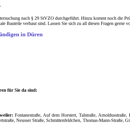
r
ersuchung nach § 29 StVZO durchgeführt. Hinzu kommt noch die Prüfun
nale Bauteile verbaut sind. Lassen Sie sich zu all diesen Fragen gerne
tändigen in Düren
en für Sie da sind:
weiler:
Fontanestraße, Auf dem Horstert, Talstraße, Arnoldusstraße, E
tstraße, Neusser Straße, Schmittenfeldchen, Thomas-Mann-Straße, Ginn