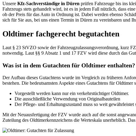
Unsere
Kfz-Sachverständige in Düren
prüfen Fahrzeuge bis ins klei
Fahrzeugs stets gehandelt wird, ist es in jedem Fall nützlich, dass ei
ob der Preis für das Auto in Ordnung ist. Dabei werden ebenso Schäd
sich für Sie aus, bei uns einen Termin in Düren zu vereinbaren und I
Oldtimer fachgerecht begutachten
Laut § 23 StVZO sowie der Fahrzeugzulassungsverordnung, kurz FZV, 
notwendig. Laut §§ 9 Absatz 1 und 17 FZV wird diese durch das Guta
Was ist in dem Gutachten für Oldtimer enthalten?
Der Aufbau dieses Gutachtens wurde im Vergleich zu früheren Anford
bestehen. Die bedeutsamsten Aspekte eines Gutachtens für Oldtimer 
Vorgestellt werden kann nur ein verkehrstüchtiger Oldtimer.
Die ausschließliche Verwendung von Originalbauteilen
Der Pflege- und Erhaltungszustand muss so weit gewährleistet
Mit der Neuausfertigung der FZV wurde auch auf die sonst angewandte
Zuteilung des Oldtimerkennzeichens die Werteskala unerheblich. Das