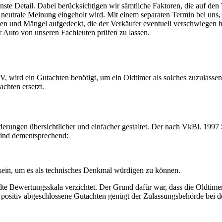
nste Detail. Dabei berücksichtigen wir sämtliche Faktoren, die auf de
ne neutrale Meinung eingeholt wird. Mit einem separaten Termin bei uns,
en und Mängel aufgedeckt, die der Verkäufer eventuell verschwiegen h
hr Auto von unseren Fachleuten prüfen zu lassen.
wird ein Gutachten benötigt, um ein Oldtimer als solches zuzulassen
chten ersetzt.
erungen übersichtlicher und einfacher gestaltet. Der nach VkBl. 1997
sind dementsprechend:
 sein, um es als technisches Denkmal würdigen zu können.
 Bewertungsskala verzichtet. Der Grund dafür war, dass die Oldtimer-Z
 positiv abgeschlossene Gutachten genügt der Zulassungsbehörde bei d